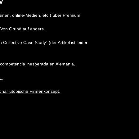
V
zinen, online-Medien, etc.) über Premium:
 Von Grund auf anders
„
llective Case Study“ (der Artikel ist leider
e competencia inesperada en Alemania
„
n
„
onär utopische Firmenkonzept
„