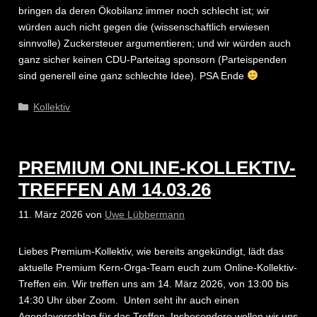
bringen da deren Ökobilanz immer noch schlecht ist; wir
würden auch nicht gegen die (wissenschaftlich erwiesen
sinnvolle) Zuckersteuer argumentieren; und wir würden auch
ganz sicher keinen CDU-Parteitag sponsorn (Parteispenden
sind generell eine ganz schlechte Idee). PSA Ende
Kategorien
Kollektiv
PREMIUM ONLINE-KOLLEKTIV-
TREFFEN AM 14.03.26
11. März 2026
von
Uwe Lübbermann
Liebes Premium-Kollektiv, wie bereits angekündigt, lädt das
aktuelle Premium Kern-Orga-Team euch zum Online-Kollektiv-
Treffen ein. Wir treffen uns am 14. März 2026, von 13:00 bis
14:30 Uhr über Zoom. Unten seht ihr auch einen
Agendavorschlag für das Treffen. Insbesondere wollen wir uns